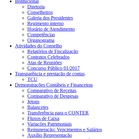
Institucional
Diretoria
Conselheiros
Galeria dos Presidentes
Regimento interno
Horário de Atendimento
Competências
Organograma
Atividades do Conselho
Relatórios de Fiscalização
Contratos Celebrados
Atas de Reuniões
Concurso Público 01/2017
Transparência e prestação de contas
TCU
Demonstrações Contábeis e Financeiras
Comparativo de Receitas
Comparativo de Despesas
Jetons
Balancetes
Transferência para o CONTER
Fluxos de Caixa
Variações Patrimoniais
Remuneração: Vencimentos e Salários
Auxílio Representação