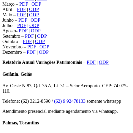
Março –
PDF
|
ODP
Abril –
PDF
|
ODP
Maio –
PDF
|
ODP
Junho –
PDF
|
ODP
Julho –
PDF
|
ODP
Agosto-
PDF
|
ODP
Setembro –
PDF
|
ODP
Outubro –
PDF
|
ODP
Novembro –
PDF
|
ODP
Dezembro –
PDF
|
ODP
Relatório Anual Variações Patrimoniais
–
PDF
|
ODP
Goiânia, Goiás
Av. Oeste N 83, Qd. 35 A, Lt. 31 – Setor Aeroporto. CEP: 74.075-
110.
Telefone: (62) 3212-8590 /
(62) 9 92478133
somente whatsapp
Atendimento presencial mediante agendamento via whatsapp.
Palmas, Tocantins