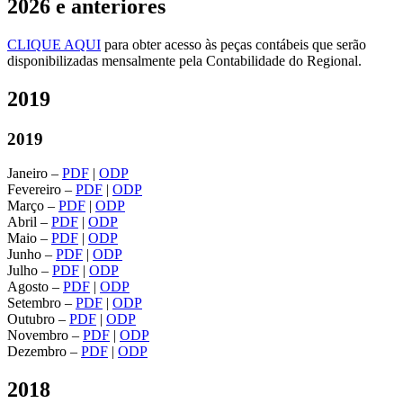
2026 e anteriores
CLIQUE AQUI
para obter acesso às peças contábeis que serão
disponibilizadas mensalmente pela Contabilidade do Regional.
2019
2019
Janeiro –
PDF
|
ODP
Fevereiro –
PDF
|
ODP
Março –
PDF
|
ODP
Abril –
PDF
|
ODP
Maio –
PDF
|
ODP
Junho –
PDF
|
ODP
Julho –
PDF
|
ODP
Agosto –
PDF
|
ODP
Setembro –
PDF
|
ODP
Outubro –
PDF
|
ODP
Novembro –
PDF
|
ODP
Dezembro –
PDF
|
ODP
2018