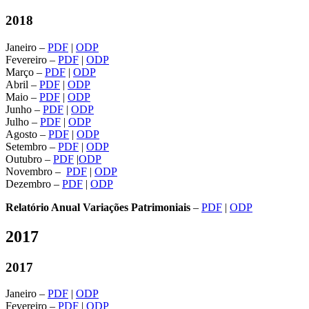
2018
Janeiro –
PDF
|
ODP
Fevereiro –
PDF
|
ODP
Março –
PDF
|
ODP
Abril –
PDF
|
ODP
Maio –
PDF
|
ODP
Junho –
PDF
|
ODP
Julho –
PDF
|
ODP
Agosto –
PDF
|
ODP
Setembro –
PDF
|
ODP
Outubro –
PDF
|
ODP
Novembro –
PDF
|
ODP
Dezembro –
PDF
|
ODP
Relatório Anual Variações Patrimoniais
–
PDF
|
ODP
2017
2017
Janeiro –
PDF
|
ODP
Fevereiro –
PDF
|
ODP