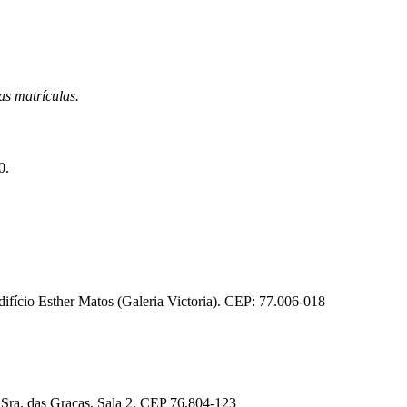
as matrículas.
0.
fício Esther Matos (Galeria Victoria). CEP: 77.006-018
 Sra. das Graças, Sala 2. CEP 76.804-123