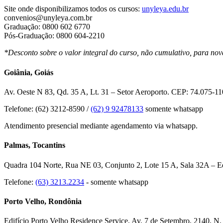
Site onde disponibilizamos todos os cursos:
unyleya.edu.br
convenios@unyleya.com.br
Graduação: 0800 602 6770
Pós-Graduação: 0800 604-2210
*Desconto sobre o valor integral do curso, não cumulativo, para nov
Goiânia, Goiás
Av. Oeste N 83, Qd. 35 A, Lt. 31 – Setor Aeroporto. CEP: 74.075-11
Telefone: (62) 3212-8590 /
(62) 9 92478133
somente whatsapp
Atendimento presencial mediante agendamento via whatsapp.
Palmas, Tocantins
Quadra 104 Norte, Rua NE 03, Conjunto 2, Lote 15 A, Sala 32A – Edi
Telefone:
(63) 3213.2234
- somente whatsapp
Porto Velho, Rondônia
Edifício Porto Velho Residence Service, Av. 7 de Setembro, 2140, N.