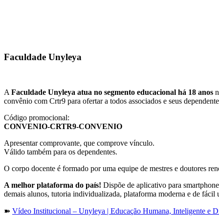
Faculdade Unyleya
A
Faculdade Unyleya atua no segmento educacional há 18 anos
n
convênio com Crtr9 para ofertar a todos associados e seus dependente
Código promocional:
CONVENIO-CRTR9-CONVENIO
Apresentar comprovante, que comprove vínculo.
Válido também para os dependentes.
O corpo docente é formado por uma equipe de mestres e doutores ren
A melhor plataforma do país!
Dispõe de aplicativo para smartphones
demais alunos, tutoria individualizada, plataforma moderna e de fácil u
➽
Vídeo Institucional – Unyleya | Educação Humana, Inteligente e Di