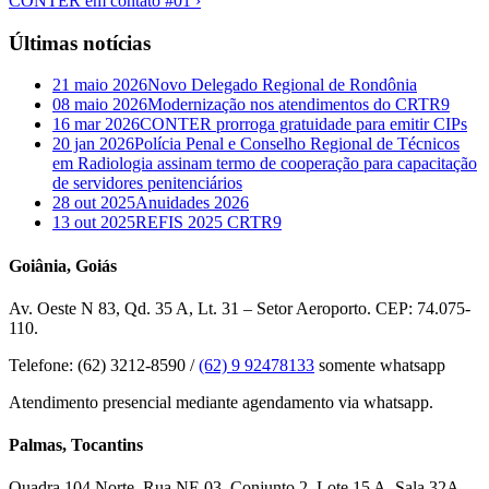
CONTER em contato #01 ›
Últimas notícias
21 maio 2026
Novo Delegado Regional de Rondônia
08 maio 2026
Modernização nos atendimentos do CRTR9
16 mar 2026
CONTER prorroga gratuidade para emitir CIPs
20 jan 2026
Polícia Penal e Conselho Regional de Técnicos
em Radiologia assinam termo de cooperação para capacitação
de servidores penitenciários
28 out 2025
Anuidades 2026
13 out 2025
REFIS 2025 CRTR9
Goiânia, Goiás
Av. Oeste N 83, Qd. 35 A, Lt. 31 – Setor Aeroporto. CEP: 74.075-
110.
Telefone: (62) 3212-8590 /
(62) 9 92478133
somente whatsapp
Atendimento presencial mediante agendamento via whatsapp.
Palmas, Tocantins
Quadra 104 Norte, Rua NE 03, Conjunto 2, Lote 15 A, Sala 32A –