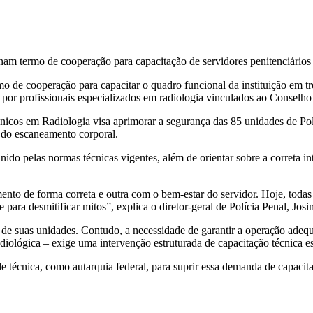
rmo de cooperação para capacitar o quadro funcional da instituição em tr
da por profissionais especializados em radiologia vinculados ao Consel
cos em Radiologia visa aprimorar a segurança das 85 unidades de Pol
io do escaneamento corporal.
ido pelas normas técnicas vigentes, além de orientar sobre a correta i
to de forma correta e outra com o bem-estar do servidor. Hoje, todas 
para desmitificar mitos”, explica o diretor-geral de Polícia Penal, Josi
ça de suas unidades. Contudo, a necessidade de garantir a operação adeq
iológica – exige uma intervenção estruturada de capacitação técnica es
 técnica, como autarquia federal, para suprir essa demanda de capaci