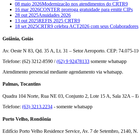
08 maio 2026
Modernização nos atendimentos do CRTR9
16 mar 2026
CONTER prorroga gratuidade para emitir CIPs
28 out 2025
Anuidades 2026
13 out 2025
REFIS 2025 CRTR9
18 set 2025
CRTR9 celebra ACT2026 com seus Colaboradores
Goiânia, Goiás
Av. Oeste N 83, Qd. 35 A, Lt. 31 – Setor Aeroporto. CEP: 74.075-11
Telefone: (62) 3212-8590 /
(62) 9 92478133
somente whatsapp
Atendimento presencial mediante agendamento via whatsapp.
Palmas, Tocantins
Quadra 104 Norte, Rua NE 03, Conjunto 2, Lote 15 A, Sala 32A – Edi
Telefone:
(63) 3213.2234
- somente whatsapp
Porto Velho, Rondônia
Edifício Porto Velho Residence Service, Av. 7 de Setembro, 2140, N.